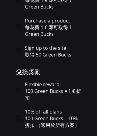
Green Bucks
Purchase a product
每花費 1 € 即可取得 1
Green Bucks
Sign up to the site
取得 50 Green Bucks
兌換獎勵
Flexible reward
100 Green Bucks = 1 € 折
扣
10% off all plans
100 Green Bucks = 10%
折扣 （適用於所有方案）