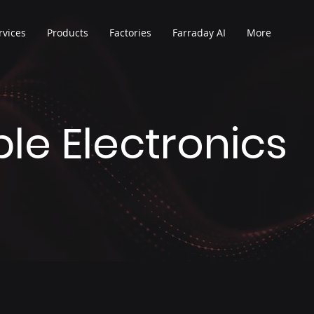
rvices
Products
Factories
Farraday AI
More
le Electronics