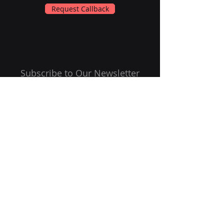
Request Callback
Subscribe to Our Newsletter
Email
Submit
Follow Us On: