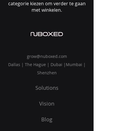
categorie kiezen om verder te gaan
met winkelen.
grow@nuboxed.com
Dallas | The Hague | Dubai |Mumbai |
Shenzhen
Solutions
Vision
Blog