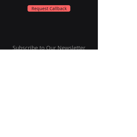
Request Callback
Subscribe to Our Newsletter
Email
Submit
Follow Us On: