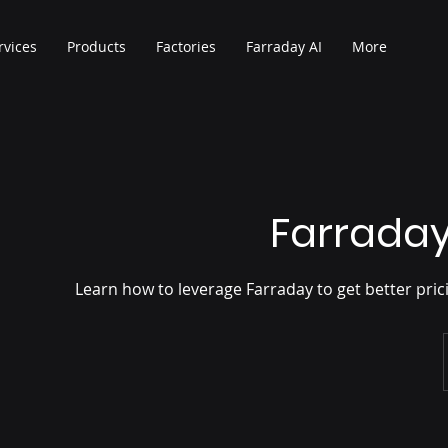
rvices
Products
Factories
Farraday AI
More
Farrada
Learn how to leverage Farraday to get better pric