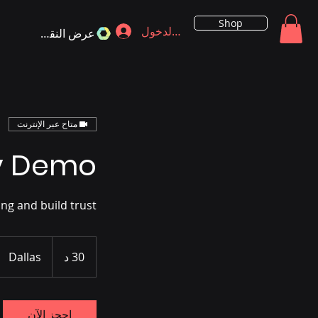
Shop
تسجيل الدخول
عرض النقاط
متاح عبر الإنترنت
y Demo
ing and build trust
30 د
3
Dallas
0
د
احجز الآن