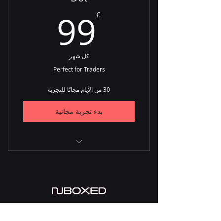
99€
99
€
NuMarket
Farraday
كل شهر
Perfect for Traders
30 من الأيام مجانًا للتجربة
بدء تجربة مجانية
CRM
Procurement
Orders