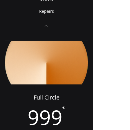
Repairs
Full Circle
99€
999
€